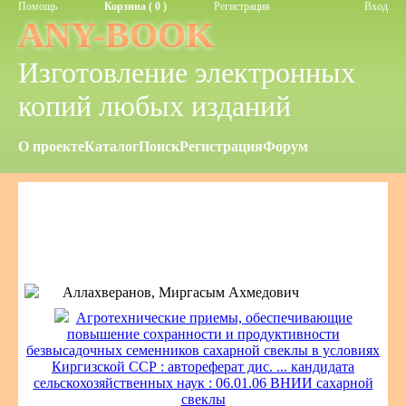
Помощь
Корзина ( 0 )
Регистрация
Вход
ANY-BOOK
Изготовление электронных
копий любых изданий
О проекте
Каталог
Поиск
Регистрация
Форум
Аллахверанов, Миргасым Ахмедович
Агротехнические приемы, обеспечивающие
повышение сохранности и продуктивности
безвысадочных семенников сахарной свеклы в условиях
Киргизской ССР : автореферат дис. ... кандидата
сельскохозяйственных наук : 06.01.06 ВНИИ сахарной
свеклы