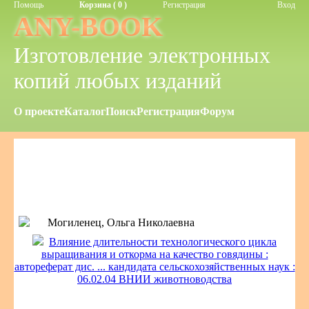
Помощь
Корзина ( 0 )
Регистрация
Вход
ANY-BOOK
Изготовление электронных
копий любых изданий
О проекте
Каталог
Поиск
Регистрация
Форум
Могиленец, Ольга Николаевна
Влияние длительности технологического цикла
выращивания и откорма на качество говядины :
автореферат дис. ... кандидата сельскохозяйственных наук :
06.02.04 ВНИИ животноводства