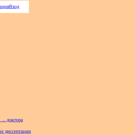
ация
Вход
... доктора
ке диссертации