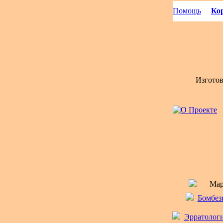
Помощь
Кор
Изгото
Мар
Бомбези
Эрратологи