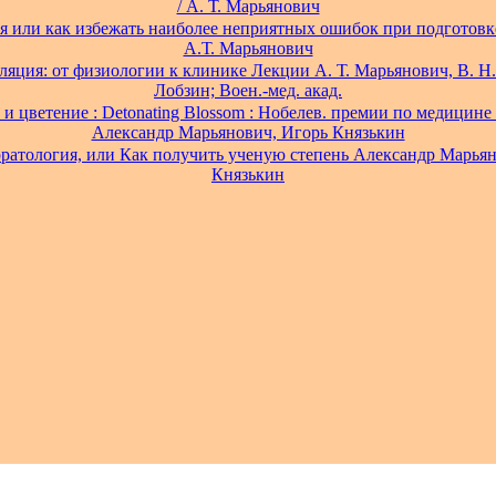
/ А. Т. Марьянович
я или как избежать наиболее неприятных ошибок при подготовке
А.Т. Марьянович
ляция: от физиологии к клинике Лекции А. Т. Марьянович, В. Н.
Лобзин; Воен.-мед. акад.
и цветение : Detonating Blossom : Нобелев. премии по медицине
Александр Марьянович, Игорь Князькин
рратология, или Как получить ученую степень Александр Марья
Князькин