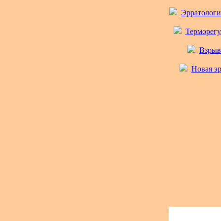
Эрратологи
Терморегу
Взрыв 
Новая э