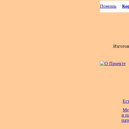
Помощь
Кор
Изгото
Ес
Ме
и п
пат