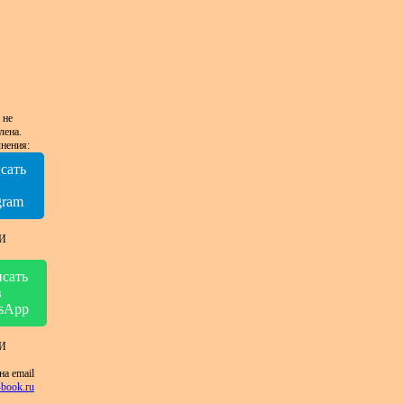
 не
лена.
нения:
сать
в
gram
И
сать
в
sApp
И
на email
book.ru