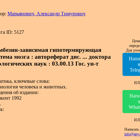
ор:
Марьянович, Александр Тимурович
га ID: 5127
Цена
опреде
мбезин-зависимая гипотермирующая
Для уточ
тема мозга : автореферат дис. ... доктора
Напи
логических наук : 03.00.13 Гос. ун-т
Tele
атика, ключевые слова:
ИЛ
иология человека и животных.
дения об издании:
Напи
кент 1992
.
What
к:
ИЛ
Написать 
info@any-