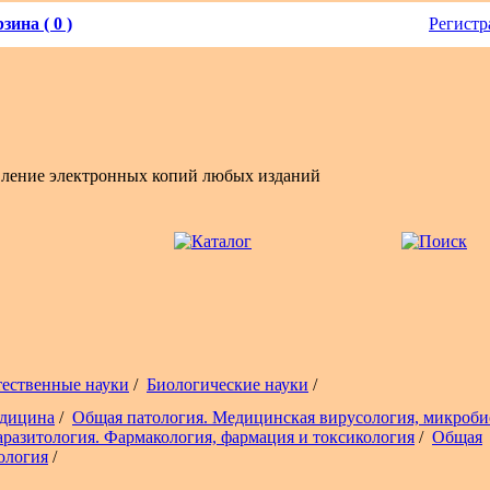
зина ( 0 )
Регистр
вление электронных копий любых изданий
тественные науки
/
Биологические науки
/
дицина
/
Общая патология. Медицинская вирусология, микроби
аразитология. Фармакология, фармация и токсикология
/
Общая
ология
/