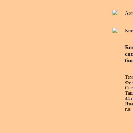
Авт
Кни
Бо
сис
био
Тем
Физ
Све
Таш
44 с
Язы
rus