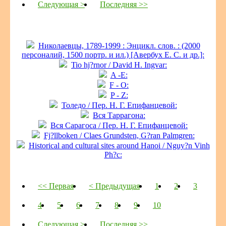
Следующая >
Последняя >>
Николаевцы, 1789-1999 : Энцикл. слов. : (2000
персоналий, 1500 портр. и ил.) [Авербух Е. С. и др.]:
Tio hj?rnor / David H. Ingvar:
A -E:
F - O:
P - Z:
Толедо / Пер. Н. Г. Епифанцевой:
Вся Таррагона:
Вся Сарагоса / Пер. Н. Г. Епифанцевой:
Fj?llboken / Claes Grundsten, G?ran Palmgren:
Historical and cultural sites around Hanoi / Nguy?n Vinh
Ph?c:
<< Первая
< Предыдущая
1
2
3
4
5
6
7
8
9
10
Следующая >
Последняя >>