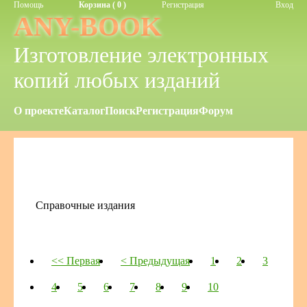
Помощь
Корзина ( 0 )
Регистрация
Вход
ANY-BOOK
Изготовление электронных
копий любых изданий
О проекте
Каталог
Поиск
Регистрация
Форум
Справочные издания
<< Первая
< Предыдущая
1
2
3
4
5
6
7
8
9
10