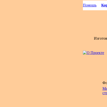
Помощь
Кор
Изгото
Фо
Ми
ст