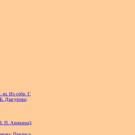
яз. Из собр. Г.
Б. Дзагурова;
В. П. Аникина];
акова; Предисл.