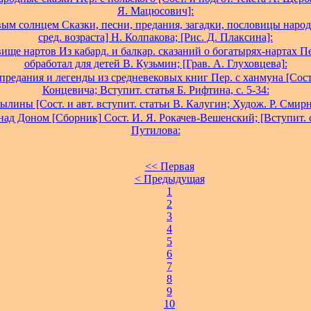
Я. Мацюсович]:
ым солнцем Сказки, песни, предания, загадки, пословицы наро
сред. возраста] Н. Колпакова; [Рис. Д. Плаксина]:
ище нартов Из кабард. и балкар. сказаний о богатырях-нартах П
обработал для детей В. Кузьмин; [Грав. А. Глуховцева]:
предания и легенды из средневековых книг Пер. с ханмуна [Сост.
Концевича; Вступит. статья Б. Рифтина, с. 5-34:
ылины [Сост. и авт. вступит. статьи В. Калугин; Худож. Р. Смирн
ад Доном [Сборник] Сост. И. Я. Рокачев-Вешенский; [Вступит. с
Путилова:
<< Первая
< Предыдущая
1
2
3
4
5
6
7
8
9
10