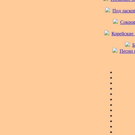
Под ласков
Сокров
Корейские 
Б
Песни н