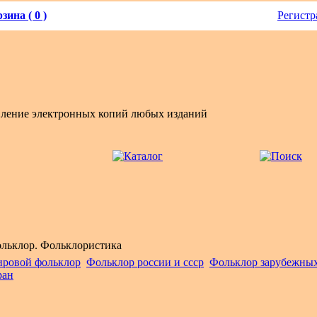
зина ( 0 )
Регистр
вление электронных копий любых изданий
льклор. Фольклористика
ровой фольклор
Фольклор россии и ссср
Фольклор зарубежны
ран