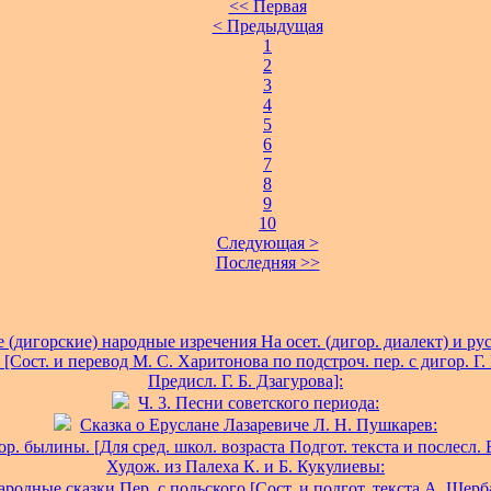
<< Первая
< Предыдущая
1
2
3
4
5
6
7
8
9
10
Следующая >
Последняя >>
(дигорские) народные изречения На осет. (дигор. диалект) и рус. 
 [Сост. и перевод М. С. Харитонова по подстроч. пер. с дигор. Г. 
Предисл. Г. Б. Дзагурова]:
Ч. 3. Песни советского периода:
Сказка о Еруслане Лазаревиче Л. Н. Пушкарев:
р. былины. [Для сред. школ. возраста Подгот. текста и послесл. 
Худож. из Палеха К. и Б. Кукулиевы:
родные сказки Пер. с польского [Сост. и подгот. текста А. Щерб