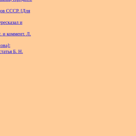
дов СССР. [Для
ересказал и
 и коммент. Л.
ова]:
татья Б. Н.