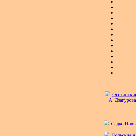
Осетинские 
А. Дзагурова
Садко Новго
Польские на