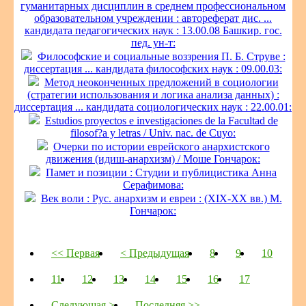
гуманитарных дисциплин в среднем профессиональном
образовательном учреждении : автореферат дис. ...
кандидата педагогических наук : 13.00.08 Башкир. гос.
пед. ун-т:
Философские и социальные воззрения П. Б. Струве :
диссертация ... кандидата философских наук : 09.00.03:
Метод неоконченных предложений в социологии
(стратегии использования и логика анализа данных) :
диссертация ... кандидата социологических наук : 22.00.01:
Estudios proyectos e investigaciones de la Facultad de
filosof?a y letras / Univ. nac. de Cuyo:
Очерки по истории еврейского анархистского
движения (идиш-анархизм) / Моше Гончарок:
Памет и позиции : Студии и публицистика Анна
Серафимова:
Век воли : Рус. анархизм и евреи : (XIX-XX вв.) М.
Гончарок:
<< Первая
< Предыдущая
8
9
10
11
12
13
14
15
16
17
Следующая >
Последняя >>