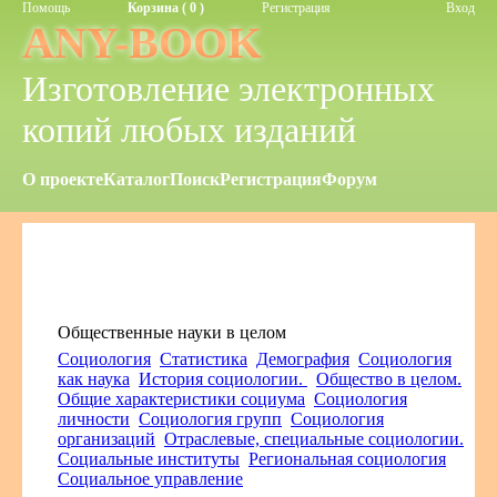
Помощь
Корзина ( 0 )
Регистрация
Вход
ANY-BOOK
Изготовление электронных
копий любых изданий
О проекте
Каталог
Поиск
Регистрация
Форум
Общественные науки в целом
Cоциология
Cтатистика
Демография
Социология
как наука
История социологии.
Общество в целом.
Общие характеристики социума
Социология
личности
Социология групп
Социология
организаций
Отраслевые, специальные социологии.
Социальные институты
Региональная социология
Социальное управление