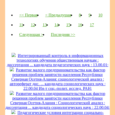
<< Первая
< Предыдущая
8
9
10
11
12
13
14
15
16
17
Следующая >
Последняя >>
Интегрированный контроль в информационных
технологиях обучения общественным наукам :
диссертация ... кандидата педагогических наук : 13.00.01:
Развитие малого предпринимательства как фактор
решения проблем занятости населения Республики
Северная Осетия-Алания: социологический анализ :
автореферат дис. ... кандидата социологических наук :
22.00.04 Ин-т соц.-полит. исслед. РАН:
Развитие малого предпринимательства как фактор
решения проблем занятости населения Республики
Северная Осетия-Алания : Социологический анализ :
диссертация ... кандидата социологических наук : 22.00.04:
Педагогические условия интеграции социально-