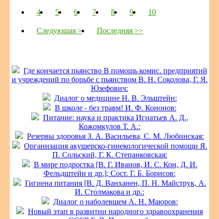
4
5
6
7
8
9
10
Следующая >
Последняя >>
Где кончается пьянство В помощь комис. предприятий
и учреждений по борьбе с пьянством В. Н. Соколова, Г. Я.
Юзефович:
Диалог о медицине Н. В. Эльштейн:
В школе - без травм! И. Ф. Кононов:
Питание: наука и практика Игнатьев А. Д.,
Кожомкулов Т. А.:
Резервы здоровья З. А. Васильева, С. М. Любинская:
Организация акушерско-гинекологической помощи Я.
П. Сольский, Г. К. Степанковская:
В мире подростка [В. Г. Иванов, И. С. Кон, Д. И.
Фельдштейн и др.]; Сост. Г. Б. Борисов:
Гигиена питания [В. Д. Ванханен, П. Н. Майструк, А.
И. Столмакова и др.:
Диалог о наболевшем А. Н. Маюров:
Новый этап в развитии народного здравоохранения