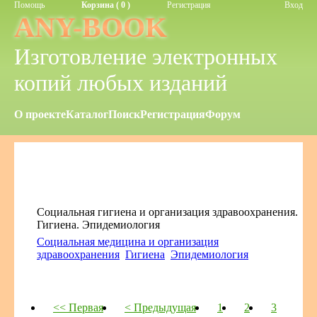
Помощь
Корзина ( 0 )
Регистрация
Вход
ANY-BOOK
Изготовление электронных
копий любых изданий
О проекте
Каталог
Поиск
Регистрация
Форум
Социальная гигиена и организация здравоохранения.
Гигиена. Эпидемиология
Социальная медицина и организация
здравоохранения
Гигиена
Эпидемиология
<< Первая
< Предыдущая
1
2
3