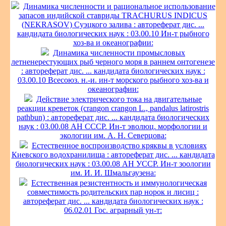
Динамика численности и рациональное использование
запасов индийской ставриды TRACHURUS INDICUS
(NEKRASOV) Суэцкого залива : автореферат дис. ...
кандидата биологических наук : 03.00.10 Ин-т рыбного
хоз-ва и океанографии:
Динамика численности промысловых
летненерестующих рыб черного моря в раннем онтогенезе
: автореферат дис. ... кандидата биологических наук :
03.00.10 Всесоюз. н.-и. ин-т морского рыбного хоз-ва и
океанографии:
Действие электрического тока на двигательные
реакции креветок (crangon crangon L., pandalus latirostris
pathbun) : автореферат дис. ... кандидата биологических
наук : 03.00.08 АН СССР. Ин-т эволюц. морфологии и
экологии им. А. Н. Северцова:
Естественное воспроизводство кряквы в условиях
Киевского водохранилища : автореферат дис. ... кандидата
биологических наук : 03.00.08 АН УССР. Ин-т зоологии
им. И. И. Шмальгаузена:
Естественная резистентность и иммунологическая
совместимость родительских пар норок и лисиц :
автореферат дис. ... кандидата биологических наук :
06.02.01 Гос. аграрный ун-т: