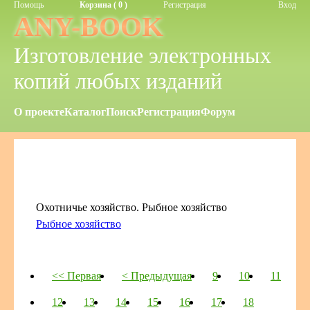
Помощь
Корзина ( 0 )
Регистрация
Вход
ANY-BOOK
Изготовление электронных
копий любых изданий
О проекте
Каталог
Поиск
Регистрация
Форум
Охотничье хозяйство. Рыбное хозяйство
Рыбное хозяйство
<< Первая
< Предыдущая
9
10
11
12
13
14
15
16
17
18