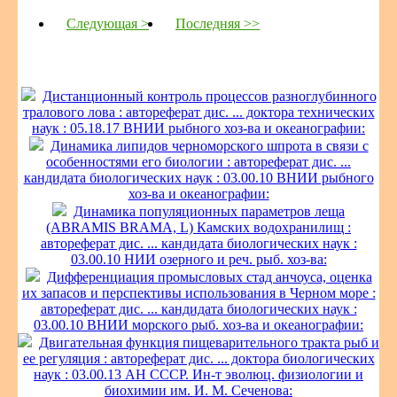
Следующая >
Последняя >>
Дистанционный контроль процессов разноглубинного
тралового лова : автореферат дис. ... доктора технических
наук : 05.18.17 ВНИИ рыбного хоз-ва и океанографии:
Динамика липидов черноморского шпрота в связи с
особенностями его биологии : автореферат дис. ...
кандидата биологических наук : 03.00.10 ВНИИ рыбного
хоз-ва и океанографии:
Динамика популяционных параметров леща
(ABRAMIS BRAMA, L) Камских водохранилищ :
автореферат дис. ... кандидата биологических наук :
03.00.10 НИИ озерного и реч. рыб. хоз-ва:
Дифференциация промысловых стад анчоуса, оценка
их запасов и перспективы использования в Черном море :
автореферат дис. ... кандидата биологических наук :
03.00.10 ВНИИ морского рыб. хоз-ва и океанографии:
Двигательная функция пищеварительного тракта рыб и
ее регуляция : автореферат дис. ... доктора биологических
наук : 03.00.13 АН СССР. Ин-т эволюц. физиологии и
биохимии им. И. М. Сеченова: