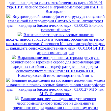
дис. ... кандидата сельскохозяйственных наук : 06.03.01
Укр. НИИ лесного хоз-ва и агролесомелиорации им. Г. Н.
Высоцкого:
Внутривидовой полиморфизм и структура популяций
ели аянской на территории Сихотэ-Алиня : автореферат
дис. ... кандидата биологических наук : 03.00.05 Биолого-
почвенный ин-т:
Влияние полезащитных лесных полос на
продуктивность люцерны в условиях орошения на темно-
каштановых почвах Северного Кавказа : автореферат дис.
... кандидата сельскохозяйственных наук : 06.03.04 ВНИИ
агролесомелиорации:
Выращивание посадочного материала джузгуна
безлистного и терескена серого для лесомелиорации
аридных пастбищ : автореферат дис. ... кандидата
сельскохозяйственных наук : 06.03.04;06.03.01
Новочеркасский инж.-мелиоративный ин-т:
Влияние подкисления на состояние алюминия, железа
и марганца в почвах лесных биогеоценозов : автореферат
дис. ... кандидата биологических наук : 03.00.27 МГУ им.
М. В. Ломоносова:
Влияние параметров подвески гусеничного
лесопромышленного трактора на динамику и
энергопотери при движении по неровному пути :