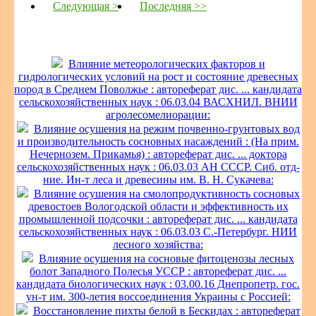
Следующая >
Последняя >>
Влияние метеорологических факторов и
гидрологических условий на рост и состояние древесных
пород в Среднем Поволжье : автореферат дис. ... кандидата
сельскохозяйственных наук : 06.03.04 ВАСХНИЛ. ВНИИ
агролесомелиорации:
Влияние осушения на режим почвенно-грунтовых вод
и производительность сосновных насаждений : (На прим.
Нечернозем. Прикамья) : автореферат дис. ... доктора
сельскохозяйственных наук : 06.03.03 АН СССР. Сиб. отд-
ние. Ин-т леса и древесины им. В. Н. Сукачева:
Влияние осушения на смолопродуктивность сосновых
древостоев Вологодской области и эффективность их
промышленной подсочки : автореферат дис. ... кандидата
сельскохозяйственных наук : 06.03.03 С.-Петербург. НИИ
лесного хозяйства:
Влияние осушения на сосновые фитоценозы лесных
болот Западного Полесья УССР : автореферат дис. ...
кандидата биологических наук : 03.00.16 Днепропетр. гос.
ун-т им. 300-летия воссоединения Украины с Россией:
Восстановление пихты белой в Бескидах : автореферат