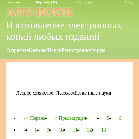
Помощь
Корзина ( 0 )
Регистрация
Вход
ANY-BOOK
Изготовление электронных
копий любых изданий
О проекте
Каталог
Поиск
Регистрация
Форум
Лесное хозяйство. Лесохозяйственные науки
<< Первая
< Предыдущая
4
5
6
7
8
9
10
11
12
13