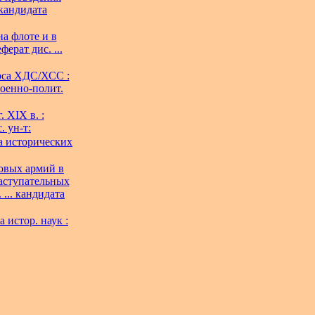
 кандидата
а флоте и в
ерат дис. ...
рса ХДС/ХСС :
 Военно-полит.
 XIX в. :
. ун-т:
ра исторических
ковых армий в
наступательных
... кандидата
а истор. наук :