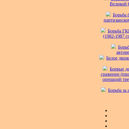
Великой О
Борьба 
партизанском
Борьба ГК
(1982-1987 гг
Борьб
авторе
Белое движе
Боевые д
сражение (про
операций тре
Борьба за 