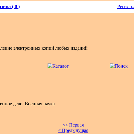
зина ( 0 )
Регистр
вление электронных копий любых изданий
енное дело. Военная наука
<< Первая
< Предыдущая