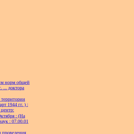
им норм общей
 ... доктора
 территории
 1944 гг. ) :
 центр:
ктября : (На
аук : 07.00.01
и проведения