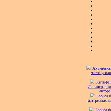
Актуальны
части уголо
Антифаш
Ленинградско
авторе
Борьба 
материалах во
Борьба б