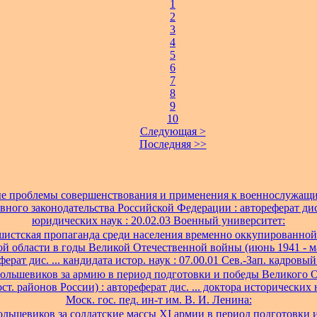
1
2
3
4
5
6
7
8
9
10
Следующая >
Последняя >>
е проблемы совершенствования и применения к военнослужащ
вного законодательства Российской Федерации : автореферат дис.
юридических наук : 20.02.03 Военный университет:
истская пропаганда среди населения временно оккупированной
й области в годы Великой Отечественной войны (июнь 1941 - март
ферат дис. ... кандидата истор. наук : 07.00.01 Сев.-Зап. кадровый
большевиков за армию в период подготовки и победы Великого О
ст. районов России) : автореферат дис. ... доктора исторических н
Моск. гос. пед. ин-т им. В. И. Ленина:
ольшевиков за солдатские массы XI армии в период подготовки 