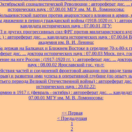
ктябрьской социалистической Революции : автореферат дис. ...
исторических наук : 07.00.01 МГУ им. М. В. Ломоносова:
большевистской партии против анархистского влияния в армии, н
 движении в период гражданской войны (1918-1020 гг. ) : автореф
кандидата исторических наук : 07.00.01 ЛГУ:
П и других прогрессивных сил ФРГ против милитаристского ку
. ) : автореферат дис. ... кандидата исторических наук : 07.00.04
академия им. В. И. Ленина:
а держав на Балканах и Ближнем Востоке в середине 70-х-80-х гг.
ферат дис. ... доктора исторических наук : 07.00.03 Моск. пед. гос
ние на юге России : (1917-1920 гг. ) : автореферат дис. ... докто
наук : 08.00.02 Ярославский гос. ун-т:
ействия частей и соединений фронтовой авиации при вводе тан
рыв) и развитии ими успеха в оперативной глубине (по опыту 
тьего периода Великой Отечественной войны) : автореферат дис. 
исторических наук : 20.02.22:
армию в 1917 г. (февраль - октябрь) : автореферат дис. ... кандидат
07.00.01 МГУ им. М. В. Ломоносова:
<< Первая
< Предыдущая
1
2