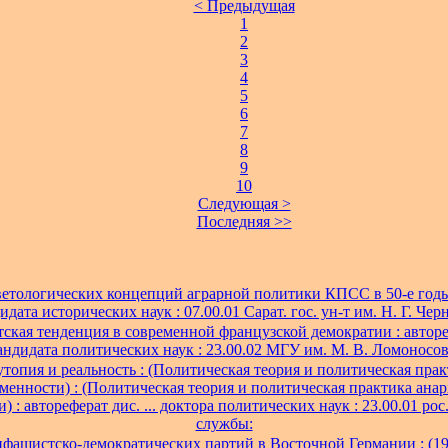
< Предыдущая
1
2
3
4
5
6
7
8
9
10
Следующая >
Последняя >>
ветологических концепций аграрной политики КПСС в 50-е годы
ндидата исторических наук : 07.00.01 Сарат. гос. ун-т им. Н. Г. Че
ская тенденция в современной французской демократии : авторефе
андидата политических наук : 23.00.02 МГУ им. М. В. Ломоносов
утопия и реальность : (Политическая теория и политическая пра
еменности) : (Политическая теория и политическая практика анар
 : автореферат дис. ... доктора политических наук : 23.00.01 рос
службы:
фашистско-демократических партий в Восточной Германии : (1945