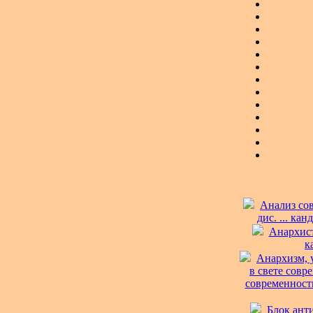
Анализ со
дис. ... ка
Анархист
к
Анархизм, 
в свете совр
современности)
Блок анти