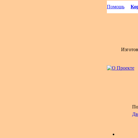
Помощь
Кор
Изгото
По
Дв