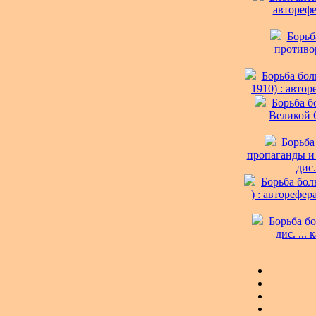
авторефе
Борьб
противор
Борьба бол
1910) : автор
Борьба б
Великой О
Борьба
пропаганды и 
дис.
Борьба бол
) : авторефер
Борьба бо
дис. ...