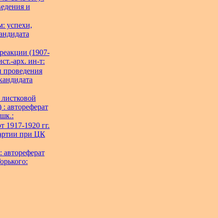
ведения и
: успехи,
кандидата
реакции (1907-
ст.-арх. ин-т:
и проведения
 кандидата
и листковой
 : автореферат
 шк.:
т 1917-1920 гг.
 партии при ЦК
: автореферат
Горького: