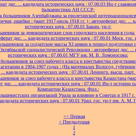
рат дис. ... кандидата исторических наук : 07.00.03 Ин-т славяно
балканистики АН СССР:
а большевиков Азербайджана за пролетарский интернационализм
ечия, ошибки : (март 1917-июль 1918 гг. ) : автореферат дис. ... 
исторических наук : 07.00.01 Бакин. ун-т:
ьшевиков за демократические слои городского населения в годы 
еферат дис. ... кандидата исторических наук : 07.00.01 Моск. гос. и
ольшевиков за солдатские массы XI армии в период подготовки 
ктябрьской социалистической Революции : автореферат дис. ...
исторических наук : 07.00.01 МГУ им. М. В. Ломоносова:
 большевиков за союз рабочего класса и крестьянства средствам
агитации в 1904-1907 годах : (На материалах Вологод. губернии)
 ... кандидата исторических наук : 07.00.01 Ленингр. высш. парт.
ьшевиков за союз рабочего класса и крестьянства Казахстана (мар
ат дис. ... кандидата исторических наук : 07.00.01 Ин-т истории
Компартии Казахстана. Фил.:
льшевистских организаций Урала за влияние в Советах в 1917 г. 
 кандидата исторических наук : 07.00.01 Урал. гос. ун-т им. А. М. 
<< Первая
< Предыдущая
1
2