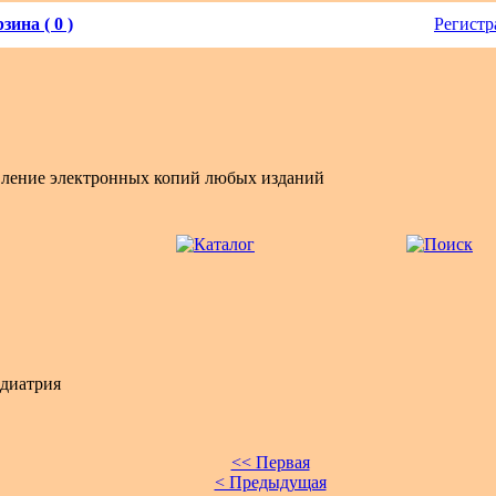
зина ( 0 )
Регистр
вление электронных копий любых изданий
диатрия
<< Первая
< Предыдущая