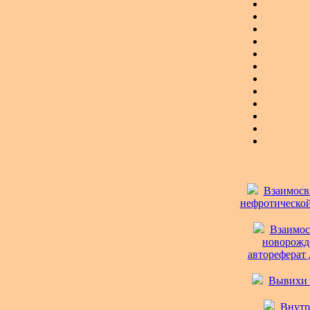
Взаимосв
нефротической
Взаимос
новорожд
автореферат д
Вывихи и
Внутр