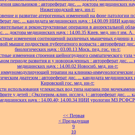
ения школьников : автореферат дис. ... доктора медицинских наук
Нижегородский мед. ин-т:
вение и развитие атерогенных изменений на фоне патологии поч
ферат дис. ... кандидата медицинских наук : 14.00.09 НИИ карди
овительные и реконструктивные операции в аноректальной облас
с. ... доктора медицинских наук : 14.00.35 Киев. мед. ин-т им. А.
астные изменения соотношений различных мышечных единиц в 
ой мышце подростков пубертатного возраста : автореферат дис. 
биологических наук : 03.00.13 Моск. пед. гос. ун-т:
стные изменения строения шейногрудного симпатического узла ч
ном периоде развития и у новорожденных : автореферат дис. ...
медицинских наук : 14.00.02 Новосиб. мед. ин-т:
 иммуномодулирующей терапии на клинико-иммунологические п
гическим диатезом : автореферат дис. ... кандидата медицинских н
Кировский гос. мед. ин-т:
ти использования углекислых вод типа нарзана при мочекаменн
рите у детей : (Эксперим.-клин. исслед. ) : автореферат дис. ... 
медицинских наук : 14.00.40; 14.00.34 НИИ урологии МЗ РСФСР
<< Первая
< Предыдущая
9
10