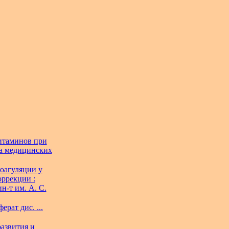
итаминов при
та медицинских
оагуляции у
ррекции :
ин-т им. А. С.
рат дис. ...
азвития и