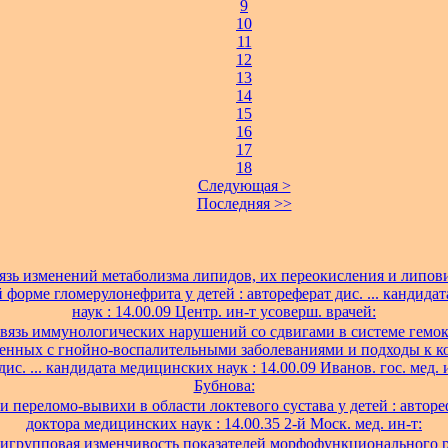
9
10
11
12
13
14
15
16
17
18
Следующая >
Последняя >>
язь изменений метаболизма липидов, их переокисления и липов
 форме гломерулонефрита у детей : автореферат дис. ... кандида
наук : 14.00.09 Центр. ин-т усоверш. врачей:
вязь иммунологических нарушений со сдвигами в системе гемок
енных с гнойно-воспалительными заболеваниями и подходы к ко
ис. ... кандидата медицинских наук : 14.00.09 Иванов. гос. мед. 
Бубнова:
 переломо-вывихи в области локтевого сустава у детей : авторефе
доктора медицинских наук : 14.00.35 2-й Моск. мед. ин-т:
игрупповая изменчивость показателей морфофункционального р