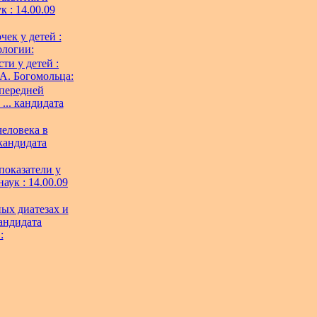
 : 14.00.09
ек у детей :
ологии:
ти у детей :
 А. Богомольца:
передней
... кандидата
еловека в
 кандидата
оказатели у
аук : 14.00.09
ых диатезах и
кандидата
: