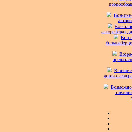
кровообращ
Возникно
авторе
Восстан
автореферат ди
Возр
большеберцов
Возра
пренаталь
Влияние
детей с аллер
Возможнос
пиелонеф