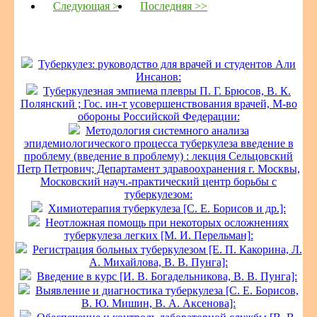
Следующая >
Последняя >>
Туберкулез: руководство для врачей и студентов Али
Инсанов:
Туберкулезная эмпиема плевры П. Г. Брюсов, В. К.
Полянский ; Гос. ин-т усовершенствования врачей, М-во
обороны Российской Федерации:
Методология системного анализа
эпидемиологического процесса туберкулеза введение в
проблему (введение в проблему) : лекция Сельцовский
Петр Петрович; Департамент здравоохранения г. Москвы,
Московский науч.-практический центр борьбы с
туберкулезом:
Химиотерапия туберкулеза [С. Е. Борисов и др.]:
Неотложная помощь при некоторых осложнениях
туберкулеза легких [М. И. Перельман]:
Регистрация больных туберкулезом [Е. П. Какорина, Л.
А. Михайлова, В. В. Пунга]:
Введение в курс [И. В. Богадельникова, В. В. Пунга]:
Выявление и диагностика туберкулеза [С. Е. Борисов,
В. Ю. Мишин, В. А. Аксенова]: