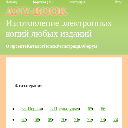
Помощь
Корзина ( 0 )
Регистрация
Вход
ANY-BOOK
Изготовление электронных
копий любых изданий
О проекте
Каталог
Поиск
Регистрация
Форум
Фтизатерапия
<< Первая
< Предыдущая
65
66
67
68
69
70
71
72
73
74