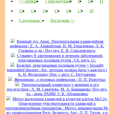
<< Первая
< Предыдущая
9
10
11
12
13
14
15
16
17
18
Следующая >
Последняя >>
Кожный зуд. Акне. Урогенитальная хламидийная
инфекция / Е. А. Аравийская, Н. М. Герасимова, Л. К.
Глазкова и др.; Под ред. Е. В. Соколовского:
Сумамед ® азитромицин в лечении заболеваний,
передаваемых половым путем : Сб. науч. ст.:
Болезни, передаваемые половым путем = Sexually
transmitted diseases : Кн., которая должна быть у каждого !
А. Н. Фелисиано; Пер. с англ. С. Евтушенко:
Женщинам - о половых инфекциях / П. П. Новотны:
Урогенитальный хламидиоз у женщин и его
последствия / А. М. Савичева, М. А. Башмакова; Под ред.
чл. - корр. РАМН Э. К. Айламазяна:
Метод выделения хламидий в культуре клеток McCoy.
Определение чувствительности хламидий к
противомикробным препаратам : Метод. рекомендации М-
во здравоохранения Респ. Беларусь; Авт.: Л. П. Титов, д-р