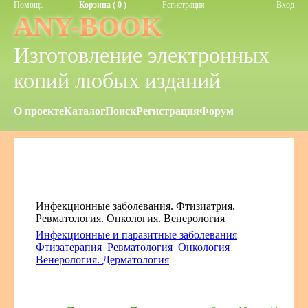
Помощь
Корзина ( 0 )
Регистрация
Вход
ANY-BOOK
Изготовление электронных
копий любых изданий
О проекте
Каталог
Поиск
Регистрация
Форум
Инфекционные заболевания. Фтизиатрия.
Ревматология. Онкология. Венерология
Инфекционные и паразитные заболевания
Фтизатерапия
Ревматология
Онкология
Венерология. Дерматология