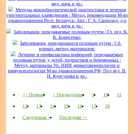
мед. наук и др.:
Методы микробиологической диагностики и лечения
урогенитальных хламидиозов : Метод. рекомендации М-во
здравоохранения Респ. Беларусь; Авт.: Г. А. Скороход, д-р
мед. наук и др.:
Заболевания, передаваемые половым путем / Гл. ред. К.
К. Борисенко:
Заболевания, передающиеся половым путем : Сб.
нормат.-метод. материалов:
Лечение и профилактика инфекций, передаваемых
половым путем, у детей, подростков и беременных :
Метод. материалы Ур. НИИ дерматовенерологии и
иммунопатологии М-ва здравоохранения РФ; Под ред. В.
Н. Кунгурова и др.:
<< Первая
< Предыдущая
9
10
11
12
13
14
15
16
17
18
Следующая >
Последняя >>