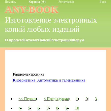
Помощь
Корзина ( 0 )
Регистрация
Вход
ANY-BOOK
Изготовление электронных
копий любых изданий
О проекте
Каталог
Поиск
Регистрация
Форум
Радиоэлектроника
Кибернетика
Автоматика и телемеханика
<< Первая
< Предыдущая
1
2
3
4
5
6
7
8
9
10