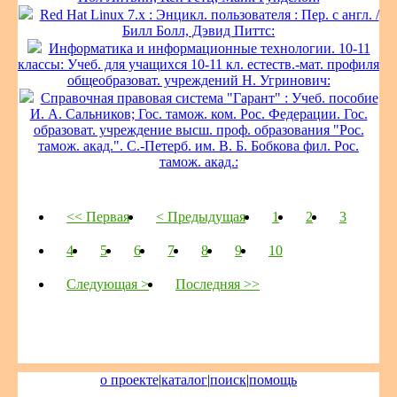
Red Hat Linux 7.x : Энцикл. пользователя : Пер. с англ. /
Билл Болл, Дэвид Питтс:
Информатика и информационные технологии. 10-11
классы: Учеб. для учащихся 10-11 кл. естеств.-мат. профиля
общеобразоват. учреждений Н. Угринович:
Справочная правовая система "Гарант" : Учеб. пособие
И. А. Сальников; Гос. тамож. ком. Рос. Федерации. Гос.
образоват. учреждение высш. проф. образования "Рос.
тамож. акад.". С.-Петерб. им. В. Б. Бобкова фил. Рос.
тамож. акад.:
<< Первая
< Предыдущая
1
2
3
4
5
6
7
8
9
10
Следующая >
Последняя >>
о проекте
|
каталог
|
поиск
|
помощь