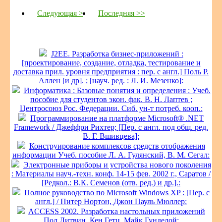
Следующая >
Последняя >>
J2EE. Разработка бизнес-приложений :
[проектирование, создание, отладка, тестирование и
доставка прил. уровня предприятия : пер. с англ.] Поль Р.
Аллен [и др]. ; [науч. ред. : Л. И. Мезенко]:
Информатика : Базовые понятия и определения : Учеб.
пособие для студентов экон. фак. В. Н. Лаптев ;
Центросоюз Рос. Федерации. Сиб. ун-т потреб. кооп.:
Программирование на платформе Microsoft® .NET
Framework / Джеффри Рихтер; [Пер. с англ. под общ. ред.
В. Г. Вшивцева]:
Конструирование комплексов средств отображения
информации Учеб. пособие Л. А. Гулянский, В. М. Сегал:
Электронные приборы и устройства нового поколения
: Материалы науч.-техн. конф. 14-15 фев. 2002 г., Саратов /
[Редкол.: В.К. Семенов (отв. ред.) и др.].:
Полное руководство по Microsoft Windows XP : [Пер. с
англ.] / Питер Нортон, Джон Пауль Мюллер:
ACCESS 2002. Разработка настольных приложений
Пол Литвин, Кен Гетц, Майк Гунделой: