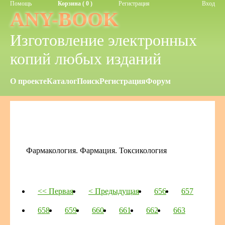
Помощь
Корзина ( 0 )
Регистрация
Вход
ANY-BOOK
Изготовление электронных
копий любых изданий
О проекте
Каталог
Поиск
Регистрация
Форум
Фармакология. Фармация. Токсикология
<< Первая
< Предыдущая
656
657
658
659
660
661
662
663