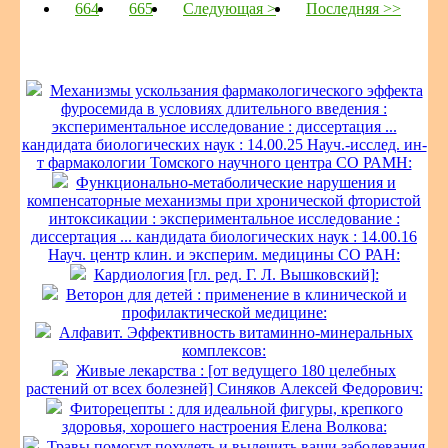
664
665
Следующая >
Последняя >>
Механизмы ускользания фармакологического эффекта
фуросемида в условиях длительного введения :
экспериментальное исследование : диссертация ...
кандидата биологических наук : 14.00.25 Науч.-исслед. ин-
т фармакологии Томского научного центра СО РАМН:
Функционально-метаболические нарушения и
компенсаторные механизмы при хронической фтористой
интоксикации : экспериментальное исследование :
диссертация ... кандидата биологических наук : 14.00.16
Науч. центр клин. и эксперим. медицины СО РАН:
Кардиология [гл. ред. Г. Л. Вышковский]:
Веторон для детей : применение в клинической и
профилактической медицине:
Алфавит. Эффективность витаминно-минеральных
комплексов:
Живые лекарства : [от ведущего 180 целебных
растений от всех болезней] Синяков Алексей Федорович:
Фиторецепты : для идеальной фигуры, крепкого
здоровья, хорошего настроения Елена Волкова:
Травы помогут похудеть и вылечить ваши заболевания