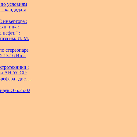
 по условиям
.. кандидата
 инвертора :
ехн. ин-т:
 нефти" :
газа им. И. М.
по стереопаре
5.13.16 Ин-т
ктротехники :
мики АН УССР:
еферат дис. ...
наук : 05.25.02