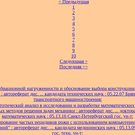
< Предыдущая
1
2
3
4
5
6
7
8
9
10
Следующая >
Последняя >>
брационной нагруженности и обоснование выбора конструкци
 : автореферат дис. ... кандидата технических наук : 05.22.07 Бря
транспортного машиностроения:
отический анализ в исследовании и разработке математических
х методов решения задач механики : автореферат дис. ... доктор
математических наук : 05.13.16 Санкт-Петербургский гос. ун-т:
рование частых рецидивов рожи с использованием компьютер
ий" : автореферат дис. ... кандидата медицинских наук : 05.13
гос. техн. ун-т: