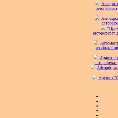
Алгоритм
безопасност
Асинхрон
авторефер
"Прим
автореферат д
Автомати
изображений
Адаптивн
автореферат 
Абсорбция в
Архивы ВКП