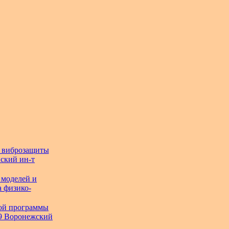
и виброзащиты
нский ин-т
 моделей и
а физико-
ной программы
.09 Воронежский