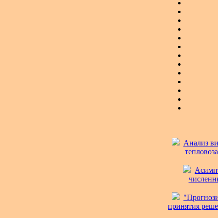
Анализ ви
тепловоза
Асимпт
численны
"Прогнози
принятия решен