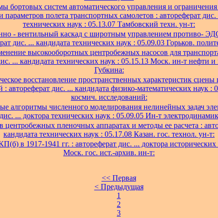
ы бортовых систем автоматического управления и ограничения
и параметров полета транспортных самолетов : автореферат дис. .
технических наук : 05.13.07 Тамбовский техн. ун-т:
но - вентильный каскад с широтным управлением противо- ЭДС
ат дис. ... кандидата технических наук : 05.09.03 Горьков. полит
енение высокооборотных центробежных насосов для транспорта
ис. ... кандидата технических наук : 05.15.13 Моск. ин-т нефти и 
Губкина:
ческое восстановление пространственных характеристик сцены 
 : автореферат дис. ... кандидата физико-математических наук : 0
космич. исследований:
ые алгоритмы численного моделирования нелинейных задач эле
дис. ... доктора технических наук : 05.09.05 Ин-т электродина
 центробежных пленочных аппаратах и методы ее расчета : автор
кандидата технических наук : 05.17.08 Казан. гос. технол. ун-т:
(б) в 1917-1941 гг. : автореферат дис. ... доктора исторических 
Моск. гос. ист.-архив. ин-т:
<< Первая
< Предыдущая
1
2
3