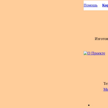
Помощь
Кор
Изгото
Те
Ме