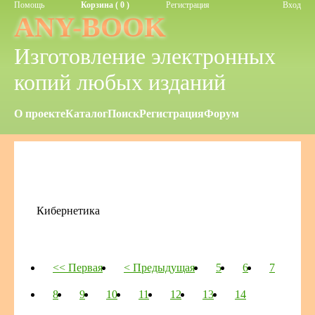
Помощь
Корзина ( 0 )
Регистрация
Вход
ANY-BOOK
Изготовление электронных
копий любых изданий
О проекте
Каталог
Поиск
Регистрация
Форум
Кибернетика
<< Первая
< Предыдущая
5
6
7
8
9
10
11
12
13
14