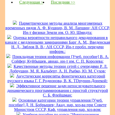
Следующая >
Последняя >>
Парметрические методы анализа многомерных
временных рядов А. Ф. Кушнир, В. М. Лапшин; АН СССР,
Ин-т физики Земли им. О. Ю. Шмидта:
Оценка вероятности неправильного декодирования в
канале с медленными замираниями Барг А. М., Введенская
Н. Д., Зяблов В. В.; АН СССР, Ин-т пробл. передачи
информ.:
Прикладная теория информации [Учеб. пособие] В. А.
Сойфер; Куйбышев. авиац. ин-т им. С. П. Королева:
Качественные методы теории сетей с очередями Р. Л.
Добрушин, М. Я. Кальберт, А. Н. Рыбко, Ю. М. Сухов:
Акустические корреляты фонетических категорий
русского языка Г. Г. Родионова, В. К. ТDрунин-Донекой:
Эффективное решение задач непоследовательного
динамического программирования с простой структурой
С. Б. Флейшман:
Основные категории теории управления [Учеб.
пособие] Д. Н. Бобрышев; Акад. нар. хоз-ва при Совете
Министров СССР, Каф. управления нар. хоз-вом:
Учебное пособие по курсу "Имитационное