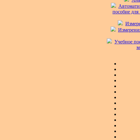
Автоматиз
пособие для 
Измере
Измерения
Учебное по
м