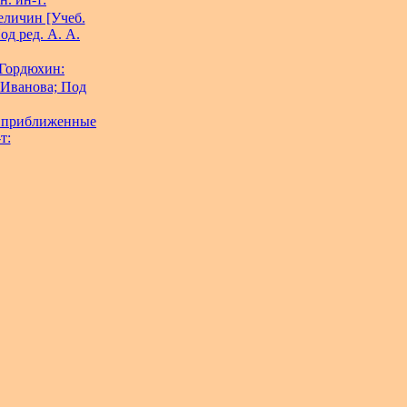
еличин [Учеб.
од ред. А. А.
 Гордюхин:
 Иванова; Под
и приближенные
т: