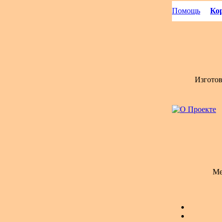
Помощь
Кор
Изгото
Ме