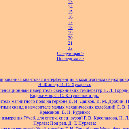
13
14
15
16
17
18
19
20
21
22
Следующая >
Последняя >>
ированная квантовая интерференция в композитном сверхпров
Э. Фишер, И. С. Хухарева:
енсационный измеритель сверхнизких температур Н. Л. Городи
Евдокимов, С. С. Катушенок и др.:
тель магнитного поля на герконе В. И. Дацков, В. М. Дробин, П
тный сквид в измерителе малых механических колебаний С. В. 
Крысанов, В. Н. Руденко:
измерения [Учеб. для оптич. спец. вузов] Г. В. Креопалова, Н. Л.
Пуряев; Под ред. Д. Т. Пуряева:
лиз размерностей Учеб. пособие Г. И. Баренблатт; Моск. физ.-тех