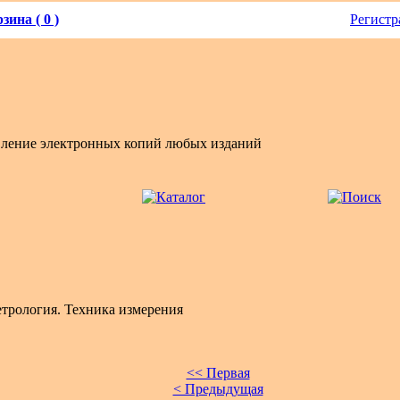
зина ( 0 )
Регистр
вление электронных копий любых изданий
трология. Техника измерения
<< Первая
< Предыдущая