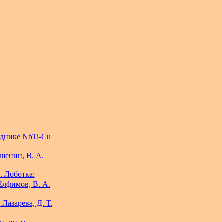
однике NbTi-Cu
шенин, В. А.
. Лоботка:
Елфимов, В. А.
 Лазарева, Д. Т.
н. ин-т: