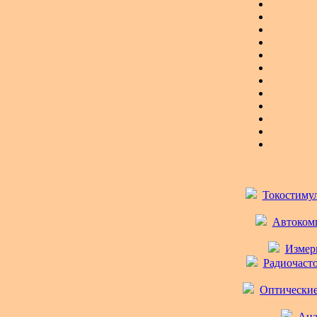
Токостимул
Автокомп
Измери
Радиочасто
Оптические 
Ана