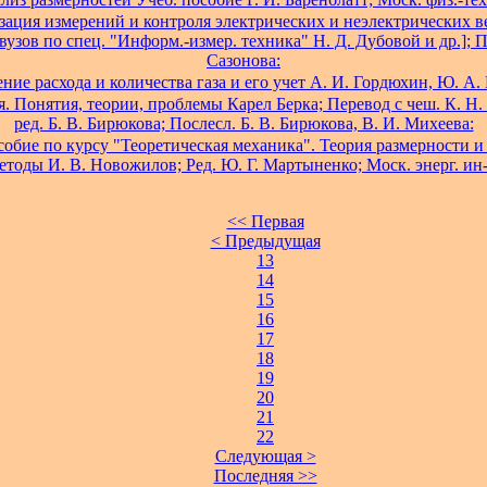
ация измерений и контроля электрических и неэлектрических в
вузов по спец. "Информ.-измер. техника" Н. Д. Дубовой и др.]; П
Сазонова:
ние расхода и количества газа и его учет А. И. Гордюхин, Ю. А.
. Понятия, теории, проблемы Карел Берка; Перевод с чеш. К. Н.
ред. Б. В. Бирюкова; Послесл. Б. В. Бирюкова, В. И. Михеева:
собие по курсу "Теоретическая механика". Теория размерности 
етоды И. В. Новожилов; Ред. Ю. Г. Мартыненко; Моск. энерг. ин-
<< Первая
< Предыдущая
13
14
15
16
17
18
19
20
21
22
Следующая >
Последняя >>