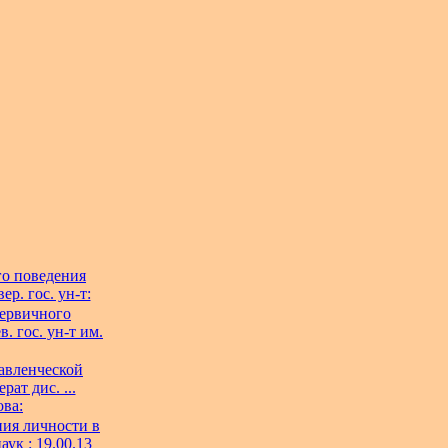
го поведения
ер. гос. ун-т:
первичного
. гос. ун-т им.
авленческой
ат дис. ...
ова:
ия личности в
аук : 19.00.13