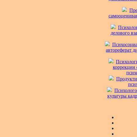
Пре
самооценивани
Психолог
делового вза
Психосоциа
автореферат ди
Психологи
коррекции 
псих
Продуктив
псих
Психолого
культуры кадр