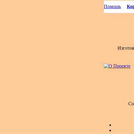
Помощь
Кор
Изгото
Со