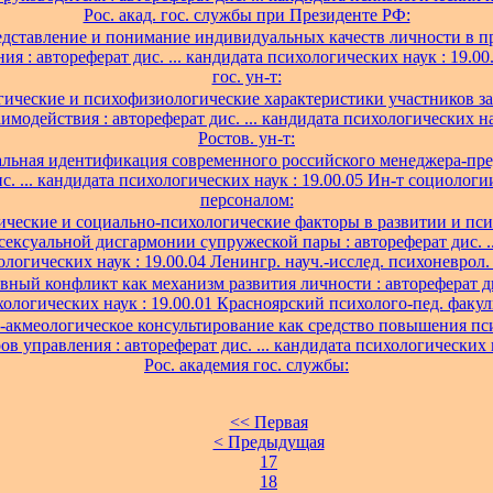
Рос. акад. гос. службы при Президенте РФ:
дставление и понимание индивидуальных качеств личности в п
я : автореферат дис. ... кандидата психологических наук : 19.0
гос. ун-т:
ические и психофизиологические характеристики участников з
имодействия : автореферат дис. ... кандидата психологических на
Ростов. ун-т:
льная идентификация современного российского менеджера-пре
с. ... кандидата психологических наук : 19.00.05 Ин-т социолог
персоналом:
ческие и социально-психологические факторы в развитии и пс
сексуальной дисгармонии супружеской пары : автореферат дис. ..
ологических наук : 19.00.04 Ленингр. науч.-исслед. психоневрол. 
ный конфликт как механизм развития личности : автореферат дис
ологических наук : 19.00.01 Красноярский психолого-пед. факул
-акмеологическое консультирование как средство повышения пс
ов управления : автореферат дис. ... кандидата психологических н
Рос. академия гос. службы:
<< Первая
< Предыдущая
17
18