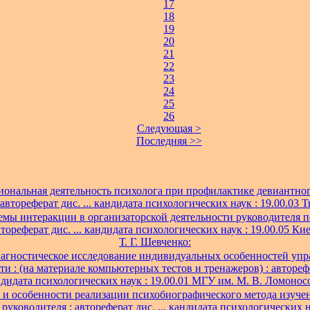
17
18
19
20
21
22
23
24
25
26
Следующая >
Последняя >>
ональная деятельность психолога при профилактике девиантно
автореферат дис. ... кандидата психологических наук : 19.00.03 Тв
мы интеракции в организаторской деятельности руководителя 
втореферат дис. ... кандидата психологических наук : 19.00.05 Киев
Т. Г. Шевченко:
агностическое исследование индивидуальных особенностей упр
ти : (на материале компьютерных тестов и тренажеров) : авторефер
дидата психологических наук : 19.00.01 МГУ им. М. В. Ломонос
и особенности реализации психобиографического метода изучен
руководителя : автореферат дис. ... кандидата психологических н