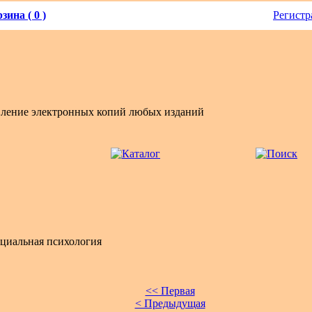
зина ( 0 )
Регистр
вление электронных копий любых изданий
циальная психология
<< Первая
< Предыдущая