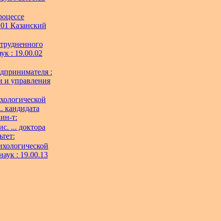
роцессе
0.01 Казанский
атрудненного
ук : 19.00.02
дпринимателя :
ии и управления
ихологической
. кандидата
ин-т:
. ... доктора
ьтет:
ихологической
аук : 19.00.13