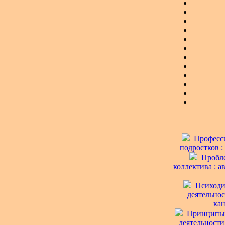
Професси
подростков : 
Пробле
коллектива : а
Психоди
деятельнос
кан
Принципы 
деятельности 