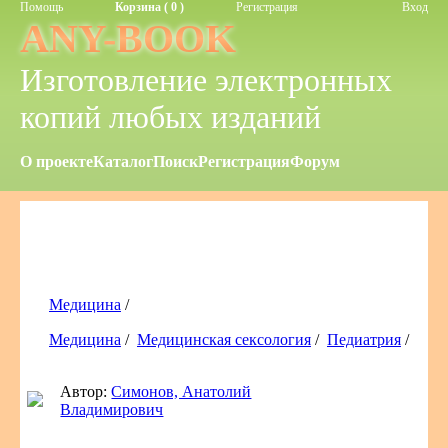
Помощь
Корзина ( 0 )
Регистрация
Вход
ANY-BOOK
Изготовление электронных
копий любых изданий
О проекте
Каталог
Поиск
Регистрация
Форум
Медицина
/
Медицина
/
Медицинская сексология
/
Педиатрия
/
Автор:
Симонов, Анатолий
Владимирович