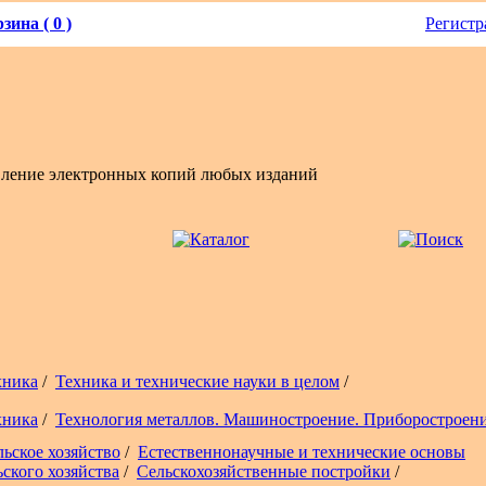
зина ( 0 )
Регистр
вление электронных копий любых изданий
хника
/
Техника и технические науки в целом
/
хника
/
Технология металлов. Машиностроение. Приборостроен
льское хозяйство
/
Естественнонаучные и технические основы
ьского хозяйства
/
Сельскохозяйственные постройки
/