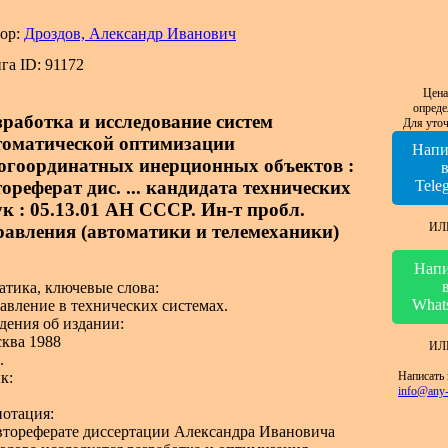
ор:
Дроздов, Александр Иванович
га ID: 91172
Цена
опреде
зработка и исследование систем
Для уточ
томатической оптимизации
Напи
огоординатных инерционных объектов :
ореферат дис. ... кандидата технических
Tele
ук : 05.13.01 АН СССР. Ин-т пробл.
ИЛ
равления (автоматики и телемеханики)
Напи
атика, ключевые слова:
What
авление в технических системах.
дения об издании:
ква 1988
ИЛ
.
Написать 
к:
info@any-
отация:
втореферате диссертации Александра Ивановича