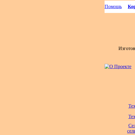
Помощь
Кор
Изгото
Те
Те
Се
сел