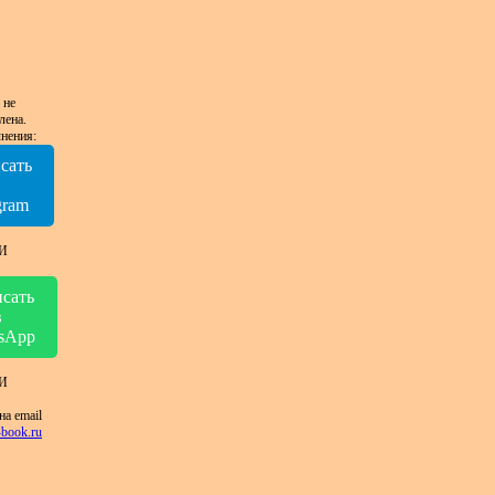
 не
лена.
нения:
сать
в
gram
И
сать
в
sApp
И
на email
book.ru