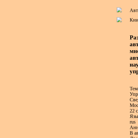
Авт
Кни
Ра
ав
мн
авт
на
уп
Тем
Упр
Све
Мос
22 с
Язы
rus
Анн
В а