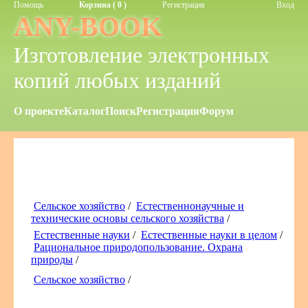
Помощь
Корзина ( 0 )
Регистрация
Вход
ANY-BOOK
Изготовление электронных
копий любых изданий
О проекте
Каталог
Поиск
Регистрация
Форум
Сельское хозяйство
/
Естественнонаучные и
технические основы сельского хозяйства
/
Естественные науки
/
Естественные науки в целом
/
Рациональное природопользование. Охрана
природы
/
Сельское хозяйство
/