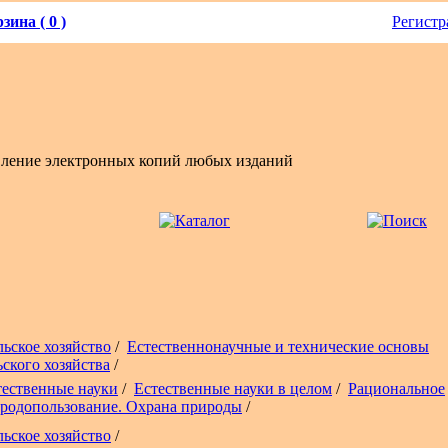
зина ( 0 )
Регистр
вление электронных копий любых изданий
льское хозяйство
/
Естественнонаучные и технические основы
ьского хозяйства
/
тественные науки
/
Естественные науки в целом
/
Рациональное
родопользование. Охрана природы
/
льское хозяйство
/