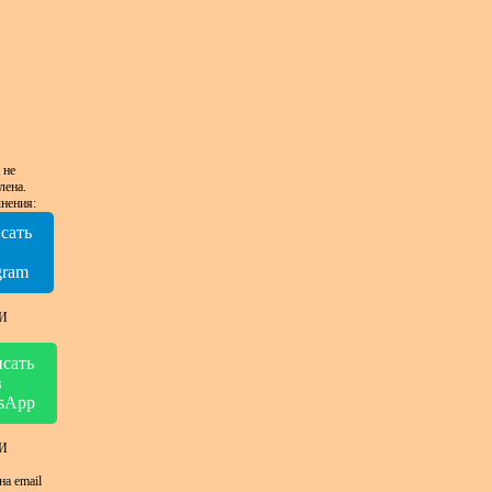
 не
лена.
нения:
сать
в
gram
И
сать
в
sApp
И
на email