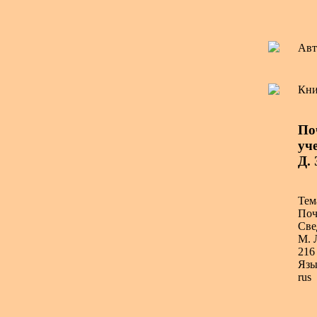
Авт
Кни
По
уче
Д.
Тем
Поч
Све
М. 
216 
Язы
rus