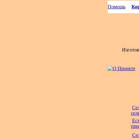
Помощь
Кор
Изгото
Се
сел
Ес
при
Се