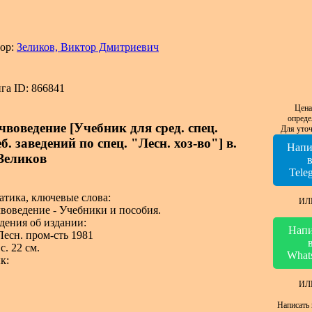
ор:
Зеликов, Виктор Дмитриевич
га ID: 866841
Цена
опреде
чвоведение [Учебник для сред. спец.
Для уточ
б. заведений по спец. "Лесн. хоз-во"] в.
Напи
 Зеликов
Tele
атика, ключевые слова:
ИЛ
воведение - Учебники и пособия.
дения об издании:
Напи
Лесн. пром-сть 1981
с. 22 см.
What
к:
ИЛ
Написать 