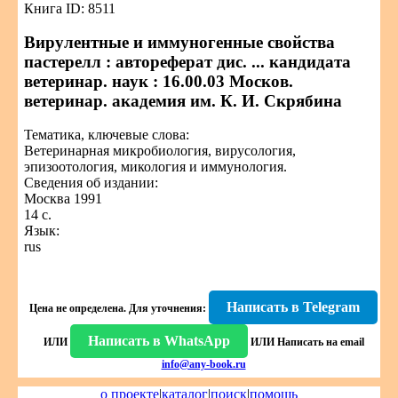
Книга ID: 8511
Вирулентные и иммуногенные свойства
пастерелл : автореферат дис. ... кандидата
ветеринар. наук : 16.00.03 Москов.
ветеринар. академия им. К. И. Скрябина
Тематика, ключевые слова:
Ветеринарная микробиология, вирусология,
эпизоотология, микология и иммунология.
Сведения об издании:
Москва 1991
14 с.
Язык:
rus
Написать в Telegram
Цена не определена.
Для уточнения:
Написать в WhatsApp
ИЛИ
ИЛИ
Написать на email
info@any-book.ru
о проекте
|
каталог
|
поиск
|
помощь