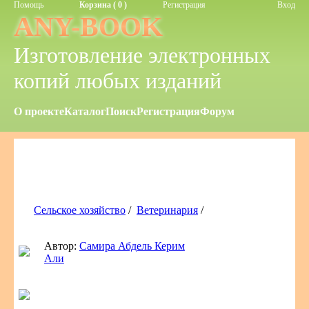
Помощь
Корзина ( 0 )
Регистрация
Вход
ANY-BOOK
Изготовление электронных
копий любых изданий
О проекте
Каталог
Поиск
Регистрация
Форум
Сельское хозяйство
/
Ветеринария
/
Автор:
Самира Абдель Керим
Али