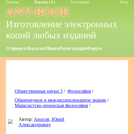
Помощь
Корзина ( 0 )
Регистрация
Вход
ANY-BOOK
Изготовление электронных
копий любых изданий
О проекте
Каталог
Поиск
Регистрация
Форум
Общественные науки 3
/
Философия
/
Общенаучное и междисциплинарное знание
/
Марксистско-ленинская философия
/
Автор:
Аносов, Юрий
Александрович