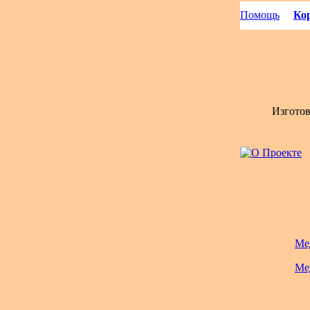
Помощь
Кор
Изгото
Ме
Ме