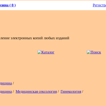
зина ( 0 )
Регистр
вление электронных копий любых изданий
дицина
/
дицина
/
Медицинская сексология
/
Гинекология
/