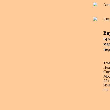
Авт
Кни
Вн
кра
ме
пе
Тем
Пед
Све
Мос
22 с
Язы
rus