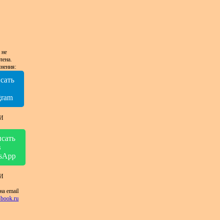
 не
лена.
нения:
сать
в
gram
И
сать
в
sApp
И
на email
book.ru