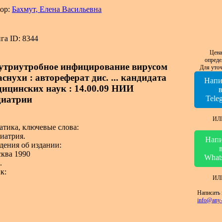
ор:
Бахмут, Елена Васильевна
га ID: 8344
Цена
опреде
утриутробное инфицирование вирусом
Для уточ
снухи : автореферат дис. ... кандидата
Напи
дицинских наук : 14.00.09 НИИ
диатрии
Tele
ИЛ
атика, ключевые слова:
иатрия.
Напи
дения об издании:
ква 1990
What
.
к:
ИЛ
Написать 
info@any-