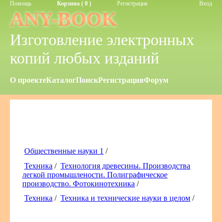
Помощь
Корзина ( 0 )
Регистрация
Вход
ANY-BOOK
Изготовление электронных
копий любых изданий
О проекте
Каталог
Поиск
Регистрация
Форум
Общественные науки 1
/
Техника
/
Технология древесины. Производства
легкой промышлености. Полиграфическое
производство. Фотокинотехника
/
Техника
/
Техника и технические науки в целом
/