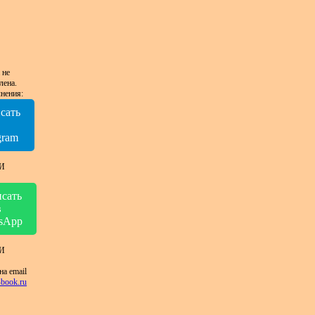
 не
лена.
нения:
сать
в
gram
И
сать
в
sApp
И
на email
book.ru