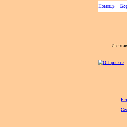
Помощь
Кор
Изгото
Ес
Се