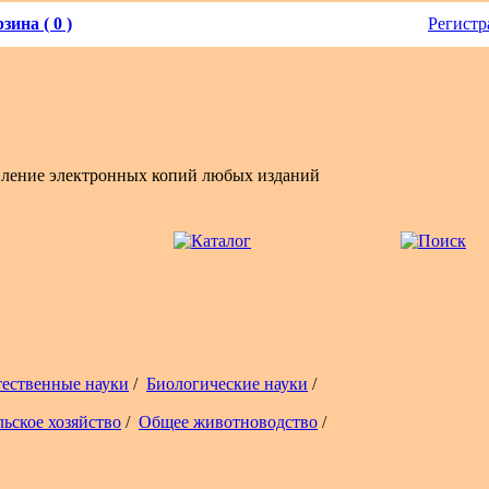
зина ( 0 )
Регистр
вление электронных копий любых изданий
тественные науки
/
Биологические науки
/
льское хозяйство
/
Общее животноводство
/