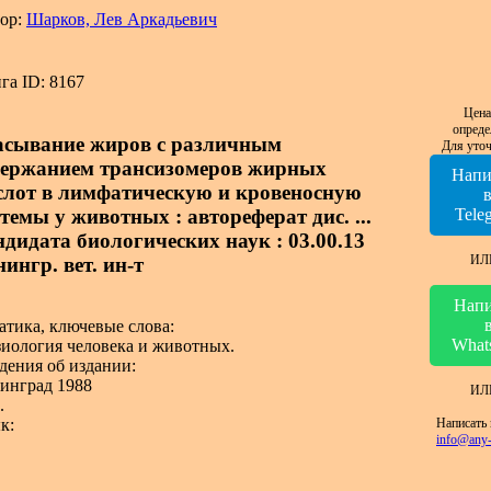
ор:
Шарков, Лев Аркадьевич
га ID: 8167
Цена
опреде
асывание жиров с различным
Для уточ
держанием трансизомеров жирных
Напи
слот в лимфатическую и кровеносную
темы у животных : автореферат дис. ...
Tele
ндидата биологических наук : 03.00.13
ИЛ
ингр. вет. ин-т
Напи
атика, ключевые слова:
What
иология человека и животных.
дения об издании:
инград 1988
ИЛ
.
Написать 
к:
info@any-