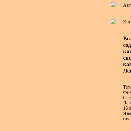
Авт
Кни
Вс
со
ки
сис
ка
Лен
Тем
Физ
Све
Лен
16 с
Язы
rus