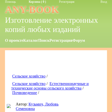
Помощь
Корзина ( 0 )
Регистрация
Вход
ANY-BOOK
Изготовление электронных
копий любых изданий
О проекте
Каталог
Поиск
Регистрация
Форум
Сельское хозяйство
/
Сельское хозяйство
/
Естественнонаучные и
технические основы сельского хозяйства
/
Почвоведение
/
Автор:
Кузьмич, Любовь
Семеновна