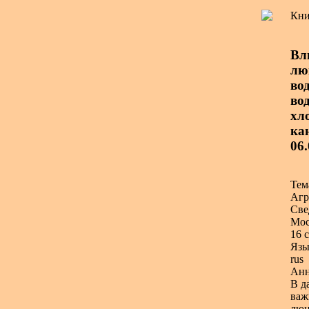
Кни
Вл
лю
во
во
хло
ка
06
Тем
Агр
Све
Мос
16 с
Язы
rus
Анн
В д
важ
люц