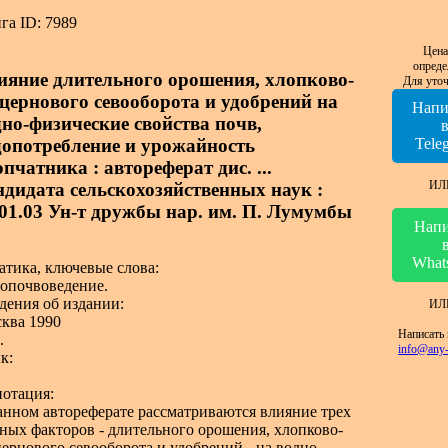
га ID: 7989
Цена
опреде
ияние длительного орошения, хлопково-
Для уточ
цернового севооборота и удобрений на
Напи
дно-физические свойства почв,
допотребление и урожайность
Tele
пчатника : автореферат дис. ...
ИЛ
ндидата сельскохозяйственных наук :
.01.03 Ун-т дружбы нар. им. П. Лумумбы
Напи
What
атика, ключевые слова:
опочвоведение.
дения об издании:
ИЛ
ква 1990
Написать 
.
info@any-
к:
отация:
анном автореферате рассматриваются влияние трех
ных факторов - длительного орошения, хлопково-
ернового севооборота и удобрений - на водно-