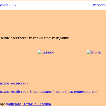
зина ( 0 )
Регистр
вление электронных копий любых изданий
льское хозяйство
/
льское хозяйство
/
Специальное (частное) растениеводство
/
ор:
Данилова, Татьяна Львовна