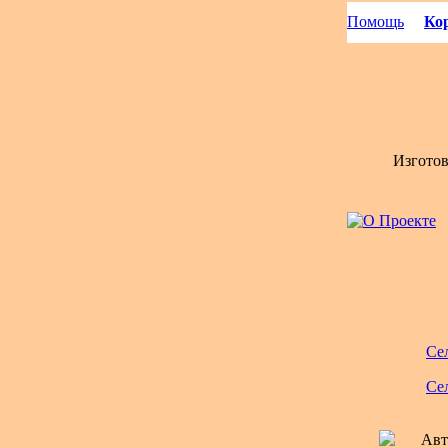
Помощь
Кор
Изгото
Се
Се
Авт