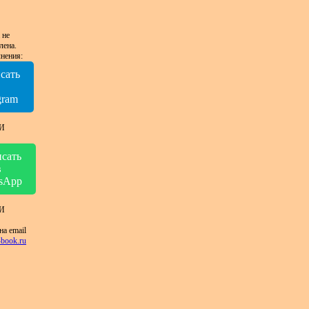
 не
лена.
нения:
сать
в
gram
И
сать
в
sApp
И
на email
book.ru