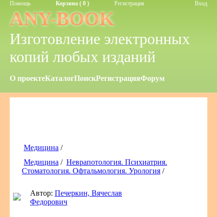
Помощь
Корзина ( 0 )
Регистрация
Вход
ANY-BOOK
Изготовление электронных
копий любых изданий
О проекте
Каталог
Поиск
Регистрация
Форум
Медицина
/
Медицина
/
Неврапотология. Психиатрия.
Стоматология. Офтальмология. Урология
/
Автор:
Печеркин, Вячеслав
Федорович