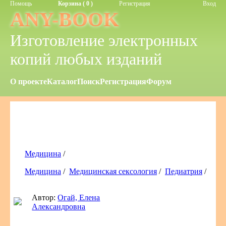
Помощь
Корзина ( 0 )
Регистрация
Вход
ANY-BOOK
Изготовление электронных
копий любых изданий
О проекте
Каталог
Поиск
Регистрация
Форум
Медицина
/
Медицина
/
Медицинская сексология
/
Педиатрия
/
Автор:
Огай, Елена
Александровна