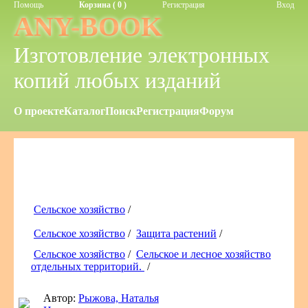
Помощь
Корзина ( 0 )
Регистрация
Вход
ANY-BOOK
Изготовление электронных
копий любых изданий
О проекте
Каталог
Поиск
Регистрация
Форум
Сельское хозяйство
/
Сельское хозяйство
/
Защита растений
/
Сельское хозяйство
/
Сельское и лесное хозяйство
отдельных территорий.
/
Автор:
Рыжова, Наталья