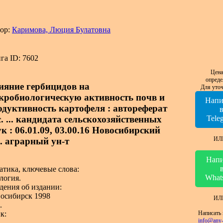
ор:
Каримова, Люция Булатовна
га ID: 7602
Цена
опреде
ияние гербицидов на
Для уточ
кробиологическую активность почв и
Напи
одуктивность картофеля : автореферат
с. ... кандидата сельскохозяйственных
Tele
к : 06.01.09, 03.00.16 Новосибирский
ИЛ
с. аграрный ун-т
Напи
атика, ключевые слова:
What
логия.
дения об издании:
осибирск 1998
ИЛ
.
Написать 
к:
info@any-