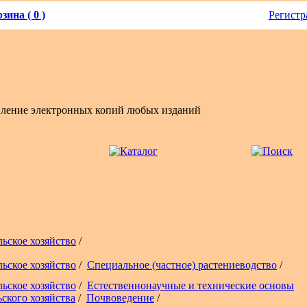
зина ( 0 )
Регистр
вление электронных копий любых изданий
льское хозяйство
/
льское хозяйство
/
Специальное (частное) растениеводство
/
льское хозяйство
/
Естественнонаучные и технические основы
ьского хозяйства
/
Почвоведение
/