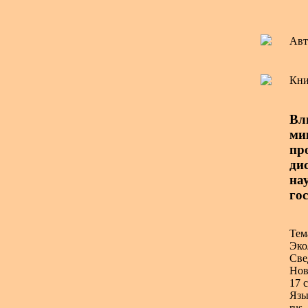
Авт
Кни
Вл
ми
пр
ди
нау
го
Тем
Эко
Све
Нов
17 с
Язы
rus