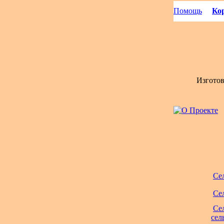
Помощь
Кор
Изгото
Се
Се
Се
сел