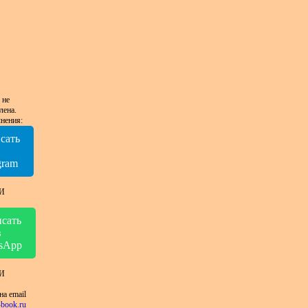
 не
лена.
нения:
сать
в
gram
И
сать
в
sApp
И
на email
book.ru