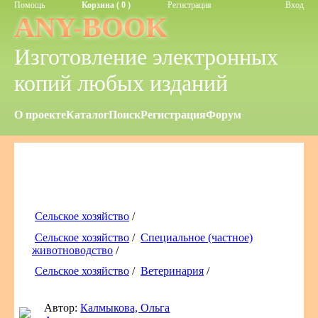
Помощь
Корзина ( 0 )
Регистрация
Вход
ANY-BOOK
Изготовление электронных
копий любых изданий
О проекте
Каталог
Поиск
Регистрация
Форум
Сельское хозяйство
/
Сельское хозяйство
/
Специальное (частное)
животноводство
/
Сельское хозяйство
/
Ветеринария
/
Автор:
Калмыкова, Ольга