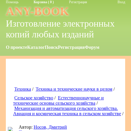
Помощь
Корзина ( 0 )
Регистрация
Вход
ANY-BOOK
Изготовление электронных
копий любых изданий
О проекте
Каталог
Поиск
Регистрация
Форум
Техника
/
Техника и технические науки в целом
/
Сельское хозяйство
/
Естественнонаучные и
технические основы сельского хозяйства
/
Механизация и автоматизация сельского хозяйства.
Авиация и космическая техника в сельском хозяйстве
/
Автор:
Носов, Дмитрий