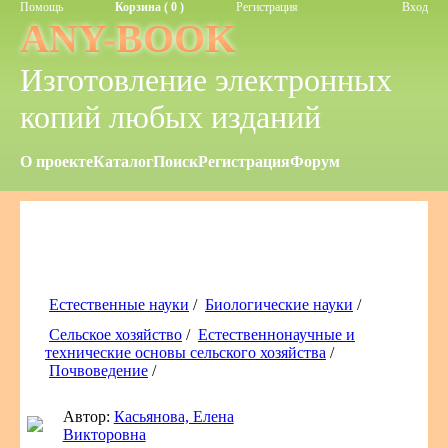
Помощь
Корзина ( 0 )
Регистрация
Вход
ANY-BOOK
Изготовление электронных
копий любых изданий
О проекте
Каталог
Поиск
Регистрация
Форум
Естественные науки
/
Биологические науки
/
Сельское хозяйство
/
Естественнонаучные и
технические основы сельского хозяйства
/
Почвоведение
/
Автор:
Касьянова, Елена
Викторовна