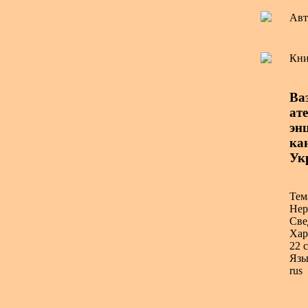
Авт
Кни
Ва
ат
энц
ка
Укр
Тем
Нер
Све
Хар
22 с
Язы
rus