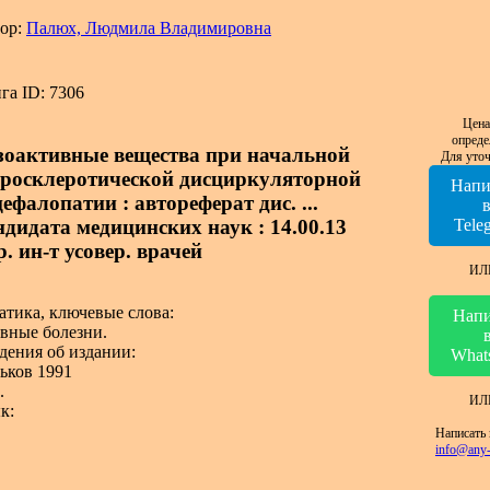
ор:
Палюх, Людмила Владимировна
га ID: 7306
Цена
опреде
зоактивные вещества при начальной
Для уточ
еросклеротической дисциркуляторной
Напи
ефалопатии : автореферат дис. ...
ндидата медицинских наук : 14.00.13
Tele
. ин-т усовер. врачей
ИЛ
атика, ключевые слова:
Напи
вные болезни.
дения об издании:
What
ьков 1991
.
ИЛ
к:
Написать 
info@any-