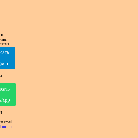
 не
лена.
нения:
сать
в
gram
И
сать
в
sApp
И
на email
book.ru