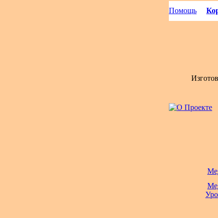
Помощь
Кор
Изгото
Ме
Ме
Уро