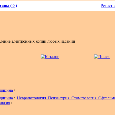
зина ( 0 )
Регистр
вление электронных копий любых изданий
дицина
/
дицина
/
Неврапотология. Психиатрия. Стоматология. Офтальм
логия
/