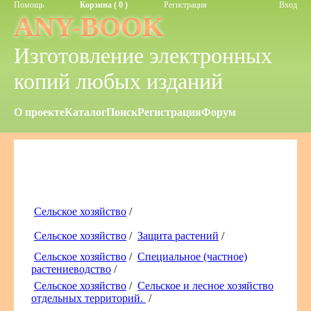
Помощь
Корзина ( 0 )
Регистрация
Вход
ANY-BOOK
Изготовление электронных
копий любых изданий
О проекте
Каталог
Поиск
Регистрация
Форум
Сельское хозяйство
/
Сельское хозяйство
/
Защита растений
/
Сельское хозяйство
/
Специальное (частное)
растениеводство
/
Сельское хозяйство
/
Сельское и лесное хозяйство
отдельных территорий.
/