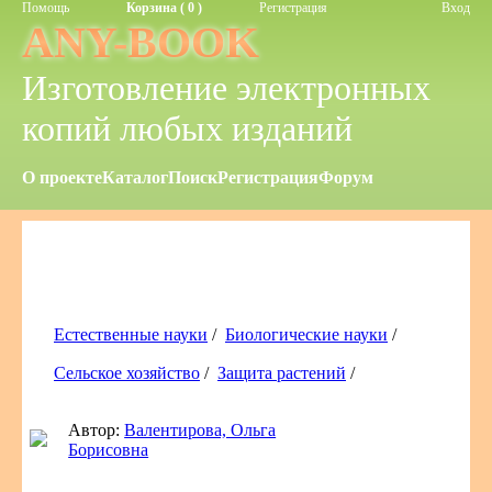
Помощь
Корзина ( 0 )
Регистрация
Вход
ANY-BOOK
Изготовление электронных
копий любых изданий
О проекте
Каталог
Поиск
Регистрация
Форум
Естественные науки
/
Биологические науки
/
Сельское хозяйство
/
Защита растений
/
Автор:
Валентирова, Ольга
Борисовна