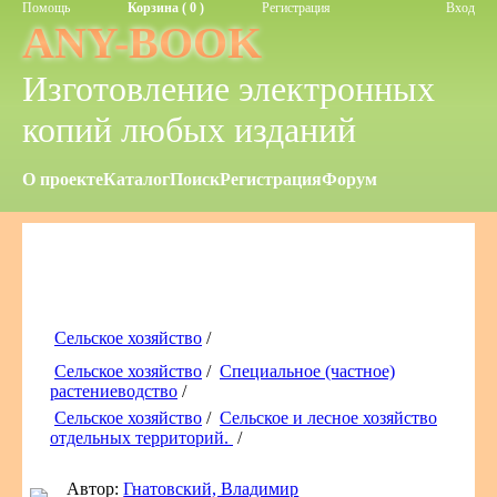
Помощь
Корзина ( 0 )
Регистрация
Вход
ANY-BOOK
Изготовление электронных
копий любых изданий
О проекте
Каталог
Поиск
Регистрация
Форум
Сельское хозяйство
/
Сельское хозяйство
/
Специальное (частное)
растениеводство
/
Сельское хозяйство
/
Сельское и лесное хозяйство
отдельных территорий.
/
Автор:
Гнатовский, Владимир