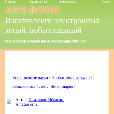
Помощь
Корзина ( 0 )
Регистрация
Вход
ANY-BOOK
Изготовление электронных
копий любых изданий
О проекте
Каталог
Поиск
Регистрация
Форум
Естественные науки
/
Биологические науки
/
Сельское хозяйство
/
Ветеринария
/
Автор:
Исмаилов, Ибрагим
Алихан оглы