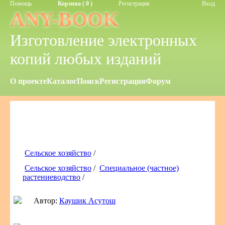
Помощь
Корзина ( 0 )
Регистрация
Вход
ANY-BOOK
Изготовление электронных
копий любых изданий
О проекте
Каталог
Поиск
Регистрация
Форум
Сельское хозяйство
/
Сельское хозяйство
/
Специальное (частное)
растениеводство
/
Автор:
Каушик Асутош