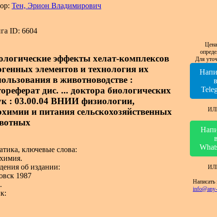
ор:
Тен, Эрион Владимирович
га ID: 6604
Цена
опреде
ологические эффекты хелат-комплексов
Для уточ
огенных элементов и технология их
Напи
пользования в животноводстве :
тореферат дис. ... доктора биологических
Tele
ук : 03.00.04 ВНИИ физиологии,
ИЛ
охимии и питания сельскохозяйственных
вотных
Напи
What
атика, ключевые слова:
химия.
дения об издании:
ИЛ
овск 1987
Написать 
.
info@any-
к: