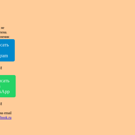
 не
лена.
нения:
сать
в
gram
И
сать
в
sApp
И
на email
book.ru