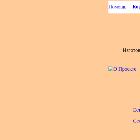
Помощь
Кор
Изгото
Ес
Се