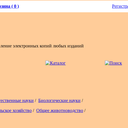
зина ( 0 )
Регистр
вление электронных копий любых изданий
тественные науки
/
Биологические науки
/
льское хозяйство
/
Общее животноводство
/