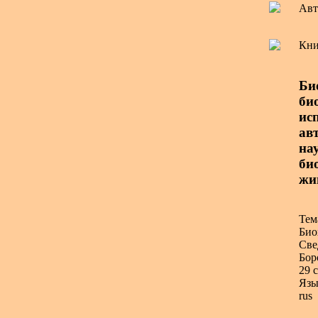
Авт
Кни
Би
би
ис
ав
на
би
жи
Тем
Био
Све
Бор
29 с
Язы
rus