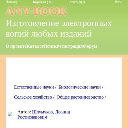
Помощь
Корзина ( 0 )
Регистрация
Вход
ANY-BOOK
Изготовление электронных
копий любых изданий
О проекте
Каталог
Поиск
Регистрация
Форум
Естественные науки
/
Биологические науки
/
Сельское хозяйство
/
Общее растениеводство
/
Автор:
Шлумуков, Леонид
Ростиславович