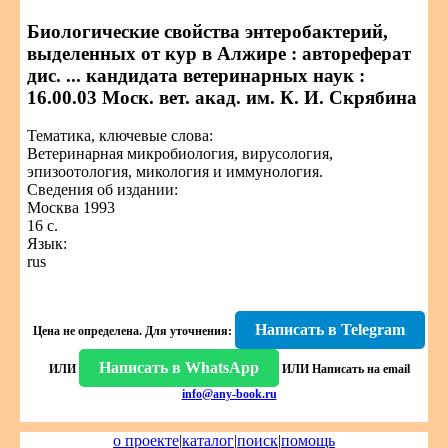
Биологические свойства энтеробактерий,
выделенных от кур в Алжире : автореферат
дис. ... кандидата ветеринарных наук :
16.00.03 Моск. вет. акад. им. К. И. Скрябина
Тематика, ключевые слова:
Ветеринарная микробиология, вирусология,
эпизоотология, микология и иммунология.
Сведения об издании:
Москва 1993
16 с.
Язык:
rus
Написать в Telegram
Цена не определена.
Для уточнения:
Написать в WhatsApp
ИЛИ
ИЛИ
Написать на email
info@any-book.ru
о проекте
|
каталог
|
поиск
|
помощь