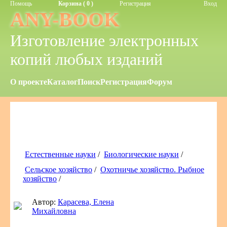
Помощь
Корзина ( 0 )
Регистрация
Вход
ANY-BOOK
Изготовление электронных
копий любых изданий
О проекте
Каталог
Поиск
Регистрация
Форум
Естественные науки
/
Биологические науки
/
Сельское хозяйство
/
Охотничье хозяйство. Рыбное
хозяйство
/
Автор:
Карасева, Елена
Михайловна