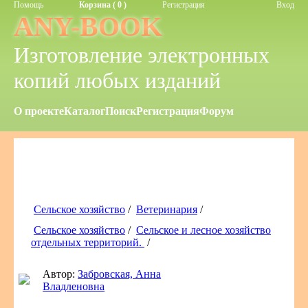
Помощь
Корзина ( 0 )
Регистрация
Вход
ANY-BOOK
Изготовление электронных
копий любых изданий
О проекте
Каталог
Поиск
Регистрация
Форум
Сельское хозяйство
/
Ветеринария
/
Сельское хозяйство
/
Сельское и лесное хозяйство
отдельных территорий.
/
Автор:
Забровская, Анна
Владленовна